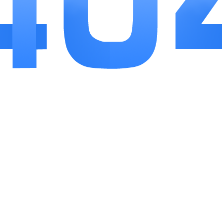
okx交易所app
查看
026-03-11发布
类型：应用下载中
中币苹果手机客户端是一款专为苹果设备设计的数字货币交易利器，让你轻松管理资产、买卖代币，还
币团最新appios
查看
26-03-11发布
类型：应用下载中
欧联交易所最新app苹果是一款高效、安全的数字货币交易平台，专为移动设备优化设计，支持全球
bitstamp交易所
查看
026-03-11发布
类型：应用下载中
Secret交易所是一款专注于数字货币领域的多链交易平台，致力于整合以太坊链和瑞波链等主流
zt交易所最新版