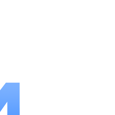
币虎网官网是一款专注于数字货币领域的专业交易平台应用，为用户提供安全、高效的资产管理服务。
查看
心
大小：48.97MB
2026-03-11发布
pi币官方版是一款专为数字货币爱好者打造的全能移动应用，让你随时随地管理你的pi币资产、参
app
查看
心
大小：71.55MB
2026-03-11发布
aex交易平台官网app是一款专注于数字货币交易与去中心化金融（DeFi）服务的综合性移动
查看
心
大小：72.50MB
2026-03-11发布
币赢app安卓是一款让你轻松踏入数字货币世界的移动交易平台。它专为对金融市场感兴趣的朋友设