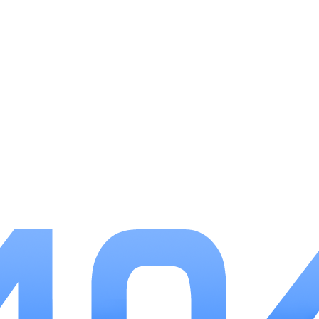
bitcoinwin交易所官网版是一款让你轻松玩转数字货币世界的综合交易平台，融合了以太坊
pi币官方版
查看
026-03-11发布
类型：应用下载中
mxc交易所app官网是一款领先的数字货币交易平台，专为加密货币爱好者打造，让您在全球市场
aex交易平台官网
查看
26-03-11发布
类型：应用下载中
bitmart交易所app是一款专业的数字货币交易平台应用，让您随时随地买卖和管理各种加密
币赢app安卓
查看
26-03-11发布
类型：应用下载中
hotcoin热币交易所是一款专注于数字货币交易的移动应用平台，致力于为用户提供安全、高效