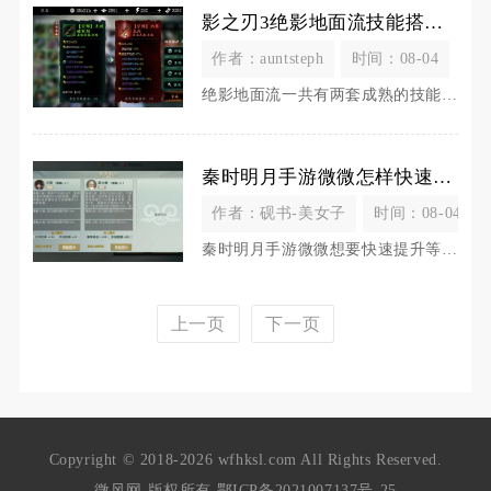
影之刃3绝影地面流技能搭配有哪些
作者：auntsteph
时间：08-04
绝影地面流一共有两套成熟的技能链搭配，一套为短链爆发组合，一套为长链续航组合，两套都全程锁
秦时明月手游微微怎样快速提升等级
作者：砚书-美女子
时间：08-04
秦时明月手游微微想要快速提升等级，核心思路为先全力推进主线解锁全部升级渠道，再规划体力、挂
上一页
下一页
Copyright © 2018-2026 wfhksl.com All Rights Reserved.
微风网 版权所有
鄂ICP备2021007137号-25