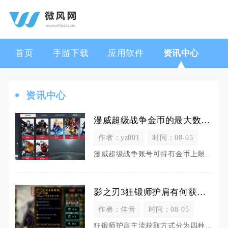
首页
手游下载
应用软件
资讯中心
资讯中心
漫威超级战争金币的最大数量是多少
作者：yz001
时间：08-05
漫威超级战争账号可持有金币上限数值为9999999，超出这个数值之后，系统将不再接收任何途
影之刃3狂锻师护肩有何获得途径
作者：佳音
时间：08-05
狂锻师护肩主流获取方式分为四种，分别是支线任务获取锻造图纸自行打造、高阶副本直接掉落成品、