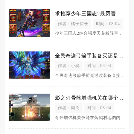
求推荐少年三国志2最厉害的阵容
作者：橘子探长
时间：08-04
少年三国志2综合强度天花板阵容为魏国天金永冻控制流，完整武将搭配王元姬、司马昭、邓艾、钟会
全民奇迹弓箭手装备买还是自己打造更好
作者：小聪
时间：08-04
全民奇迹弓箭手前期过渡装备直接拍卖行购买性价比更高，中期成套史诗、卓越套装适合自主锻造打造
影之刃骨骼增强机关在哪个地方可获得
作者：周周
时间：08-04
骨骼增强机关仅能在落鸦村地图内的邪道殉剑者湮灭难度副本中获取，该装备属于玄家野望刃两件套护