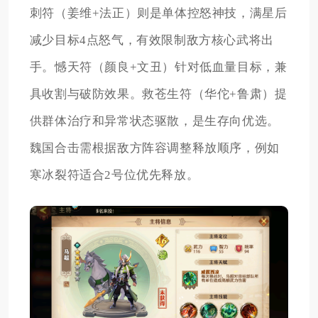
刺符（姜维+法正）则是单体控怒神技，满星后
减少目标4点怒气，有效限制敌方核心武将出
手。憾天符（颜良+文丑）针对低血量目标，兼
具收割与破防效果。救苍生符（华佗+鲁肃）提
供群体治疗和异常状态驱散，是生存向优选。
魏国合击需根据敌方阵容调整释放顺序，例如
寒冰裂符适合2号位优先释放。