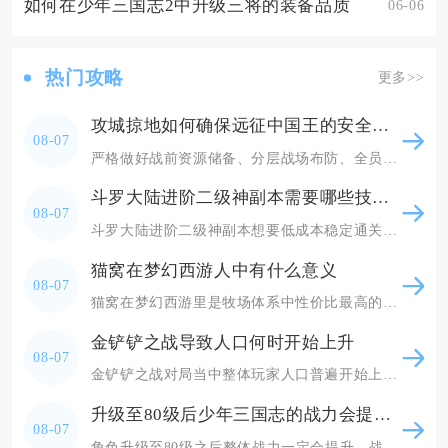
如何在少年三国志2中升级三将的装备品质
06-06
热门攻略
更多>>
攻城掠地如何确保远征中国王的安全与胜利
08-07
严格做好战前资源储备、分层战场布防、全员分工制衡三线操作，既能全程守住本国国王主城安全不被
斗罗大陆进阶二级神副本需要哪些技巧和策略
08-07
斗罗大陆进阶二级神副本想要低成本稳定通关，核心分为路线选择、体力规划、元素道具储备、战前属
猫窝在梦幻西游人中有什么意义
08-07
猫窝在梦幻西游里是牧场体系中性价比最高的哺乳类宝宝窝，是普通玩家稳定刷取牧场积分、维持牧场
金铲铲之战导致人口何时开始上升
08-07
金铲铲之战对局当中整体玩家人口普遍开始上升的节点为2‑1回合，从这个回合起大部分对局玩家会
升级至80级后少年三国志的战力会提升吗
08-07
角色升级至80级之后整体战力一定会提升，战力涨幅分为即时基础属性加成与长期新增养成系统带来