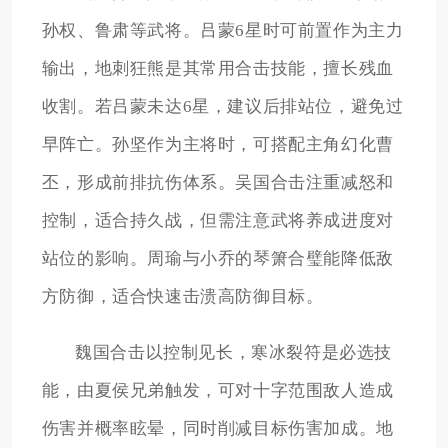
孙权、鲁肃等武将。吕蒙6星时可前置作为主力
输出，地刺狂熊是其常用合击技能，擅长残血
收割。若吕蒙未达6星，建议后排站位，避免过
早阵亡。孙坚作为主将时，可搭配主角幻化曹
丕，形成前排抗伤体系。吴国合击注重减怒和
控制，适合持久战，但需注意武将养成进度对
站位的影响。周瑜与小乔的琴箫合璧能降低敌
方防御，适合快速击溃高防御目标。
魏国合击以控制见长，寒冰裂符是必选技
能，由夏侯兄弟触发，可对十字范围敌人造成
伤害并概率眩晕，同时削减目标伤害加成。地