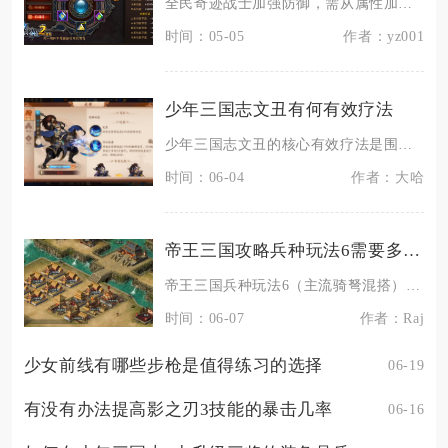
全民奇迹战士加强防御，需从属性加点、装备搭配、技能配置、符文镶嵌、实战操作与养成细节全方位
时间：05-05
作者：yz001
少年三国志文丑有何有效疗法
少年三国志文丑的核心有效疗法是围绕“生存续航+减益破盾+阵容联动”构建，通过技能优先级培养
时间：06-04
作者：大哈
帝王三国攻略兵种玩法6需要多少资源投入
帝王三国兵种玩法6（主流骑弩混搭）成型总资源约需粮食1200万、铜钱800万、木材500万
时间：06-07
作者：Raj
少女前线有哪些步枪是值得练习的选择
06-19
有没有办法提高影之刃3技能的暴击几率
06-16