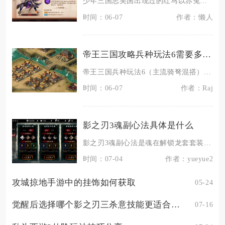
少年三国志吴国出现过的红马以赤兔胭脂兽、霹雳的卢马、惊帆掠影、绝地奔雷马为主，其中赤兔与的
时间：06-07
作者：懒人
帝王三国攻略兵种玩法6需要多少资源投入
帝王三国兵种玩法6（主流骑弩混搭）成型总资源约需粮食1200万、铜钱800万、木材500万
时间：06-07
作者：Raj
影之刃3魂副心法具体是什么
影之刃3魂副心法是魂在解锁龙套套装后，技能链卡槽内搭配在主心法旁、仅生效基础数值与铸魂词条
时间：07-04
作者：yueyue2
攻城掠地手游中的挂饰如何获取
05-24
觉醒后选择哪个影之刃三杀意技能更适合快速击杀敌人
07-16