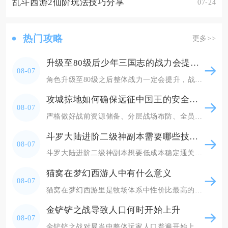
乱斗西游2仙阶玩法技巧分享
07-24
热门攻略
更多>>
升级至80级后少年三国志的战力会提升吗
08-07
角色升级至80级之后整体战力一定会提升，战力涨幅分为即时基础属性加成与长期新增养成系统带来
攻城掠地如何确保远征中国王的安全与胜利
08-07
严格做好战前资源储备、分层战场布防、全员分工制衡三线操作，既能全程守住本国国王主城安全不被
斗罗大陆进阶二级神副本需要哪些技巧和策略
08-07
斗罗大陆进阶二级神副本想要低成本稳定通关，核心分为路线选择、体力规划、元素道具储备、战前属
猫窝在梦幻西游人中有什么意义
08-07
猫窝在梦幻西游里是牧场体系中性价比最高的哺乳类宝宝窝，是普通玩家稳定刷取牧场积分、维持牧场
金铲铲之战导致人口何时开始上升
08-07
金铲铲之战对局当中整体玩家人口普遍开始上升的节点为2‑1回合，从这个回合起大部分对局玩家会