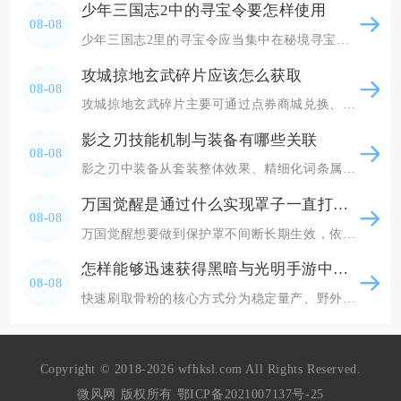
少年三国志2中的寻宝令要怎样使用
08-08
少年三国志2里的寻宝令应当集中在秘境寻宝中批量五次连抽使用，优先凑够每日60次寻宝档位领取
攻城掠地玄武碎片应该怎么获取
08-08
攻城掠地玄武碎片主要可通过点券商城兑换、武斗会积分兑换、限时主题活动产出以及部分跨服玩法奖
影之刃技能机制与装备有哪些关联
08-08
影之刃中装备从套装整体效果、精细化词条属性、刻印赋能三个维度深度绑定技能的释放逻辑、资源消
万国觉醒是通过什么实现罩子一直打开的
08-08
万国觉醒想要做到保护罩不间断长期生效，依靠长短护盾道具无缝续接、规避战争状态、搭配联盟加成
怎样能够迅速获得黑暗与光明手游中的骨粉
08-08
快速刷取骨粉的核心方式分为稳定量产、野外速刷、地图骨冢循环采集三类，搭配研磨器批量分解骨头
Copyright © 2018-2026 wfhksl.com All Rights Reserved.
微风网 版权所有
鄂ICP备2021007137号-25