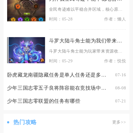
全民奇迹难以平稳合并区域，核心原因在于跨区战力失衡、经济体系崩溃、核心玩法冲突与玩家社群割
时间：05-28
作者：懒人
斗罗大陆斗角士能为我们带来什么
斗罗大陆斗角士能为玩家带来资源收益、战力提升、玩法乐趣与社交价值，是兼顾养成与竞技的核心玩
时间：05-29
作者：悦悦
卧虎藏龙南疆隐藏任务是单人任务还是多人配对
07-16
少年三国志零五子良将阵容能在竞技场中取得好成绩吗
08-08
少年三国志零联盟的任务有哪些
07-21
热门攻略
更多>>