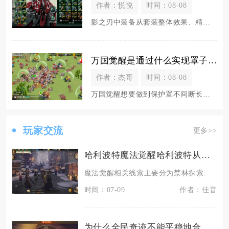
作者：悦悦
时间：08-08
影之刃中装备从套装整体效果、精细化词条属性、刻印赋能三个维度深度绑定技能的释放逻辑、资源消
万国觉醒是通过什么实现罩子一直打开的
作者：杰哥
时间：08-08
万国觉醒想要做到保护罩不间断长期生效，依靠长短护盾道具无缝续接、规避战争状态、搭配联盟加成
玩家交流
更多>>
哈利波特魔法觉醒哈利波特从哪里获取了魔法觉醒的线索
魔法觉醒相关线索主要分为禁林探索线索、剧情拼图线索、赛季专属剧情线索三类，全部可通过校园日
时间：07-09
作者：佳音
为什么全民奇迹不能平稳地合并区域