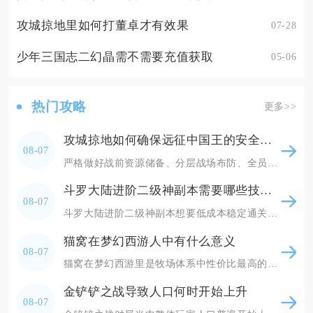
攻城掠地里如何打董卓才有效果
07-28
少年三国志二幻晶需不需要充值获取
05-06
热门攻略
更多>>
攻城掠地如何确保远征中国王的安全与胜利
08-07
严格做好战前资源储备、分层战场布防、全员分工制衡三线操作，既能全程守住本国国王主城安全不被
斗罗大陆进阶二级神副本需要哪些技巧和策略
08-07
斗罗大陆进阶二级神副本想要低成本稳定通关，核心分为路线选择、体力规划、元素道具储备、战前属
猫窝在梦幻西游人中有什么意义
08-07
猫窝在梦幻西游里是牧场体系中性价比最高的哺乳类宝宝窝，是普通玩家稳定刷取牧场积分、维持牧场
金铲铲之战导致人口何时开始上升
08-07