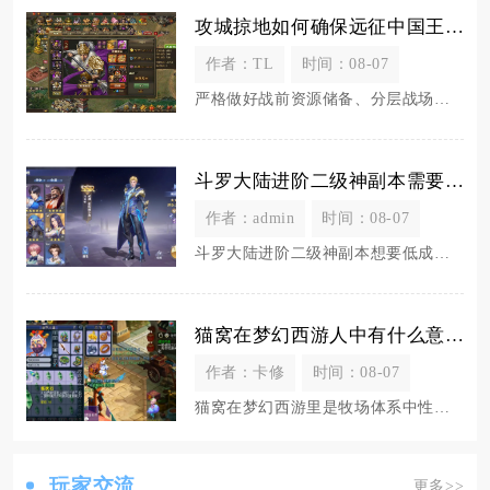
攻城掠地如何确保远征中国王的安全与胜利
作者：TL
时间：08-07
严格做好战前资源储备、分层战场布防、全员分工制衡三线操作，既能全程守住本国国王主城安全不被
斗罗大陆进阶二级神副本需要哪些技巧和策略
作者：admin
时间：08-07
斗罗大陆进阶二级神副本想要低成本稳定通关，核心分为路线选择、体力规划、元素道具储备、战前属
猫窝在梦幻西游人中有什么意义
作者：卡修
时间：08-07
猫窝在梦幻西游里是牧场体系中性价比最高的哺乳类宝宝窝，是普通玩家稳定刷取牧场积分、维持牧场
玩家交流
更多>>