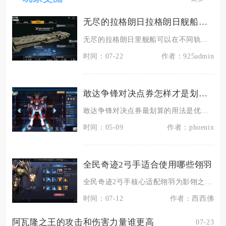
无尽的拉格朗日拉格朗日舰船是否能够在不同轨道上运行
无尽的拉格朗日里舰船可以在不同轨道运行，游戏内置三维空域分层机制，行星周边多层引力轨道、星
时间：07-22
作者：925admin
敢达争锋对决点券怎样才是划算的使用方法
敢达争锋对决点券最划算的用法是优先投入核心养成资源与高性价比补给，避开非必要外观和低价值抽
时间：05-09
作者：phoenix
全民奇迹2弓手适合使用哪些翎羽
全民奇迹2弓手核心适配翎羽为影翎之心、风行者之羽、火焰翎羽、冰晶翎羽、雷鸣翎羽，分PVE刷
时间：07-12
作者：西西佛
阿瓦隆之王的攻击和伤害力量谁更高
07-23