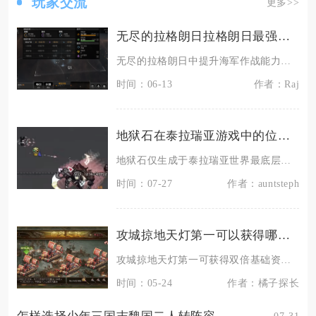
玩家交流
更多>>
无尽的拉格朗日拉格朗日最强航母如何提升海军作战能力
无尽的拉格朗日中提升海军作战能力的最强航母为太阳鲸武装战略航空母舰，其作战效能提升需围绕核
时间：06-13
作者：Raj
地狱石在泰拉瑞亚游戏中的位置是
地狱石仅生成于泰拉瑞亚世界最底层的地狱生物群系，是肉前阶段独有的高温矿石，通体散发暗红色微
时间：07-27
作者：auntsteph
攻城掠地天灯第一可以获得哪些奖励
攻城掠地天灯第一可获得双倍基础资源、专属排名礼包、高额奖励倍率、稀有道具奖励四大核心奖励，
时间：05-24
作者：橘子探长
07-31