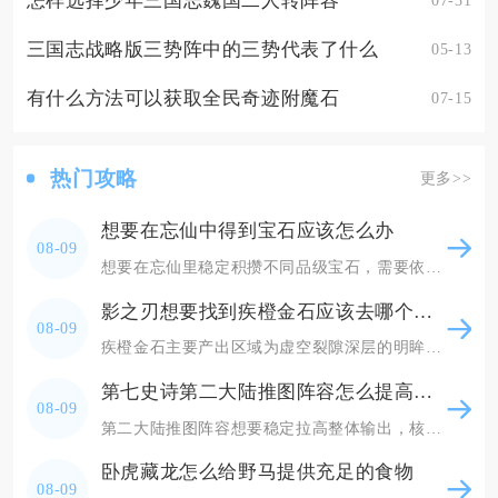
怎样选择少年三国志魏国二人转阵容
三国志战略版三势阵中的三势代表了什么
05-13
有什么方法可以获取全民奇迹附魔石
07-15
热门攻略
更多>>
想要在忘仙中得到宝石应该怎么办
08-09
想要在忘仙里稳定积攒不同品级宝石，需要依靠日常固定玩法打底、副本限时活动产出高阶宝石、碎片
影之刃想要找到疾橙金石应该去哪个章节或区域
08-09
疾橙金石主要产出区域为虚空裂隙深层的明眸皓齿之境、幻紫欲望之境两个副本，其次里武林镜像魔境
第七史诗第二大陆推图阵容怎么提高输出
08-09
第二大陆推图阵容想要稳定拉高整体输出，核心在于配齐持续破甲、全队攻击增幅、高频出手三类功能
卧虎藏龙怎么给野马提供充足的食物
08-09