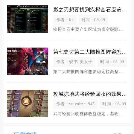
影之刃想要找到疾橙金石应该去哪个章节或区域
作者：kk
时间：08-09
疾橙金石主要产出区域为虚空裂隙深层的明眸皓齿之境、幻紫欲望之境两个副本，其次里武林镜像魔境
第七史诗第二大陆推图阵容怎么提高输出
作者：砚书-美女子
时间：08-09
第二大陆推图阵容想要稳定拉高整体输出，核心在于配齐持续破甲、全队攻击增幅、高频出手三类功能
攻城掠地武将经验回收的效果如何
作者：wuyuhzhu945
时间：08-09
武将经验回收整体收益稳定，基础经验返还比例接近全额，是调整武将阵容、回收闲置养成资源的核心