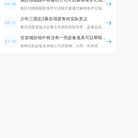
04-28
疯狂动物园获取侏罗纪动物主要通过解锁侏罗纪地图、完成栖息地任务、达成特殊触发条件、挑战BO
少年三国志2暴击强度有何实际意义
06-12
暴击强度直接决定暴击伤害的实际倍率，是暴击流阵容输出上限的核心指标，与暴击率相辅相成，共同
在攻城掠地中有没有一些必备道具可以帮助刷神兵
07-14
刷神兵的必备道具核心为百炼钢、火药、疾风镐、淬火石、百炼精钢，搭配功勋令与宝石类道具，可最