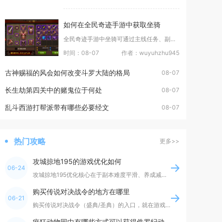
如何在全民奇迹手游中获取坐骑
全民奇迹手游中坐骑可通过主线任务、副本掉落、系统抽奖、活动兑换、商城道具五大渠道稳定获取，
时间：08-07
作者：wuyuhzhu945
古神赐福的风会如何改变斗罗大陆的格局
08-07
长生劫第四关中的赌鬼位于何处
08-07
乱斗西游打帮派带有哪些必要经文
08-07
热门攻略
更多>>
攻城掠地195的游戏优化如何
06-24
攻城掠地195优化核心在于副本难度平滑、养成减负、战斗流畅度提升、资源获取提速，整体更友好
购买传说对决战令的地方在哪里
06-21
购买传说对决战令（盛典/圣典）的入口，就在游戏大厅右下角“活动”按钮内，进入后找到“传说盛
疯狂动物园中有哪些方式可以获得侏罗纪动物