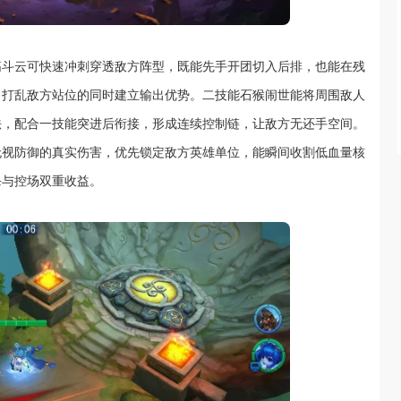
筋斗云可快速冲刺穿透敌方阵型，既能先手开团切入后排，也能在残
，打乱敌方站位的同时建立输出优势。二技能石猴闹世能将周围敌人
法，配合一技能突进后衔接，形成连续控制链，让敌方无还手空间。
无视防御的真实伤害，优先锁定敌方英雄单位，能瞬间收割低血量核
杀与控场双重收益。