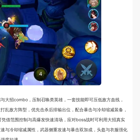
与大招combo，压制召唤类英雄，一套技能即可压低敌方血线，
效打乱敌方阵型，优先击杀后排输出位，配合暴击与冷却缩减装备，
可凭借范围控制与高爆发快速清场，应对boss战时可利用大招真实
攻速与冷却缩减属性，武器侧重攻速与暴击双加成，头盔与衣服强化
出强度拉满。