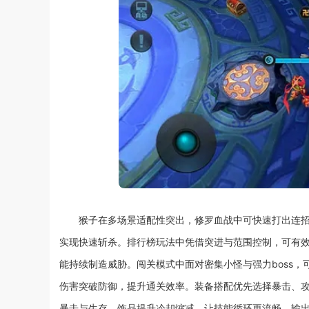
猴子在多场景适配性突出，修罗血战中可快速打出连招
实现快速斩杀。排行榜玩法中凭借突进与范围控制，可有
能持续制造威胁。闯关模式中面对密集小怪与强力boss，
伤害突破防御，提升通关效率。装备搭配优先选择暴击、
暴击与生存，饰品提升冷却缩减，让技能循环更流畅，输