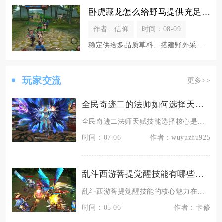
卧虎藏龙怎么给野马提供充足的食物
作者：信仰
时间：08-09
稳定供给多品质草料、搭建野外采集+日常活动+市场交易三重获取渠道，搭配马厩自动喂养循环，就
玩家交流
更多>>
全民奇迹二的法师如何选择天赋技能
全民奇迹二法师天赋技能选择核心是先确定四转转职分支，再按照PVE刷图、PVP对抗两套差异化
时间：07-06
作者：wuyuzhu925
乱斗西游菩提觉醒技能有哪些魅力
乱斗西游菩提觉醒技能的核心魅力在于强团队保护、多功能控制与高额增益回复的完美融合，觉醒后更
时间：05-06
作者：卡修