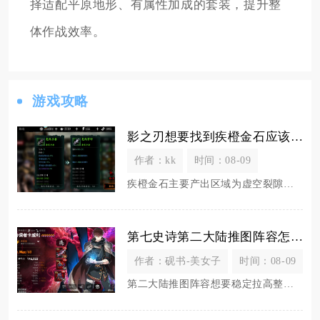
择适配平原地形、有属性加成的套装，提升整
体作战效率。
游戏攻略
影之刃想要找到疾橙金石应该去哪个章节或区域
作者：kk
时间：08-09
疾橙金石主要产出区域为虚空裂隙深层的明眸皓齿之境、幻紫欲望之境两个副本，其次里武林镜像魔境
第七史诗第二大陆推图阵容怎么提高输出
作者：砚书-美女子
时间：08-09
第二大陆推图阵容想要稳定拉高整体输出，核心在于配齐持续破甲、全队攻击增幅、高频出手三类功能