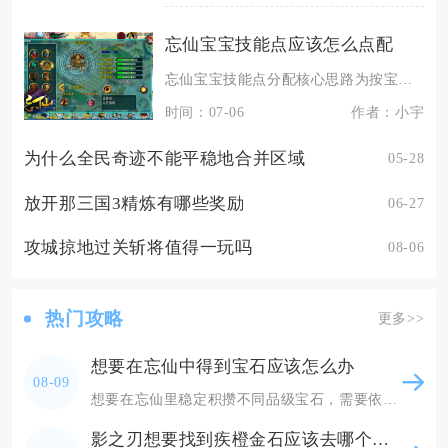
忘仙宝宝技能点应该怎么点配
忘仙宝宝技能点分配核心思路为按宝宝性格划分定位，输出宠全点本性格单体输出+命中暴击增益技能
时间：07-06
作者：小宇
为什么全民奇迹不能平稳地合并区域
05-28
放开那三国3精炼有哪些奖励
06-27
攻城掠地过关斩将值得一玩吗
08-06
热门攻略
更多>>
想要在忘仙中得到宝石应该怎么办
08-09
想要在忘仙里稳定积攒不同品级宝石，需要依靠日常固定玩法打底、副本限时活动产出高阶宝石、碎片
影之刃想要找到疾橙金石应该去哪个章节或区域