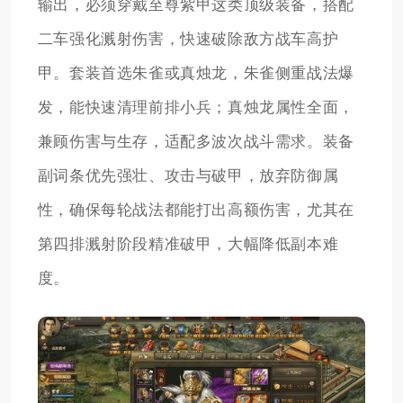
输出，必须穿戴至尊紫甲这类顶级装备，搭配
二车强化溅射伤害，快速破除敌方战车高护
甲。套装首选朱雀或真烛龙，朱雀侧重战法爆
发，能快速清理前排小兵；真烛龙属性全面，
兼顾伤害与生存，适配多波次战斗需求。装备
副词条优先强壮、攻击与破甲，放弃防御属
性，确保每轮战法都能打出高额伤害，尤其在
第四排溅射阶段精准破甲，大幅降低副本难
度。